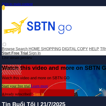
Skip to main content
Browse
Search
HOME SHOPPING
DIGITAL COPY
HELP
TR
Start Free Trial
Sign In
Live stream preview
Watch this video and more on SBTN 
Watch this video and more on SBTN GO
Start your free trial
Learn more
Already subscribed?
Sign in
Tin Buổi Tối | 21/7/2025