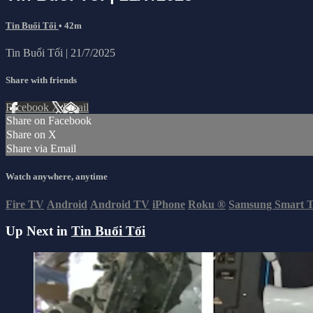
Tin Buổi Tối
• 42m
Tin Buổi Tối | 21/7/2025
Share with friends
Facebook
X
Email
Share on Facebook
Share on X
Share via Email
Watch anywhere, anytime
Fire TV
Android
Android TV
iPhone
Roku
®
Samsung Smart 
Up Next in
Tin Buổi Tối