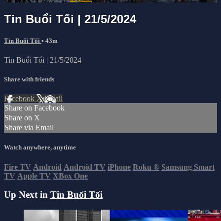
Tin Buổi Tối | 21/5/2024
Tin Buổi Tối
• 43m
Tin Buổi Tối | 21/5/2024
Share with friends
Facebook
X
Email
Share on Facebook
Share on X
Share via Email
Watch anywhere, anytime
Fire TV
Android
Android TV
iPhone
Roku
®
Samsung Smart
TV
Apple TV
XBox One
Up Next in
Tin Buổi Tối