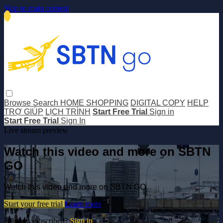
Skip to main content
Browse
Search
HOME SHOPPING
DIGITAL COPY
HELP
TRỢ GIÚP
LỊCH TRÌNH
Start Free Trial
Sign in
Start Free Trial
Sign In
Live stream preview
Watch this video and more on SBTN
GO
Watch this video and more on SBTN GO
Start your free trial
Learn more
Already subscribed?
Sign in