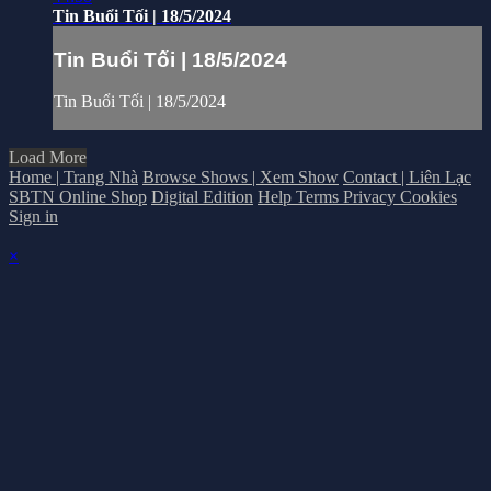
Tin Buổi Tối | 18/5/2024
Tin Buổi Tối | 18/5/2024
Tin Buổi Tối | 18/5/2024
Load More
Home | Trang Nhà
Browse Shows | Xem Show
Contact | Liên Lạc
SBTN Online Shop
Digital Edition
Help
Terms
Privacy
Cookies
Sign in
×