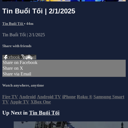
Tin Buổi Tối | 2/1/2025
Tin Buổi Tối
• 44m
Tin Buổi Tối | 2/1/2025
Share with friends
Facebook
X
Email
Share on Facebook
Share on X
Share via Email
Watch anywhere, anytime
Fire TV
Android
Android TV
iPhone
Roku
®
Samsung Smart
TV
Apple TV
XBox One
Up Next in
Tin Buổi Tối