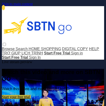
Skip to main content
Browse
Search
HOME SHOPPING
DIGITAL COPY
HELP
TRỢ GIÚP
LỊCH TRÌNH
Start Free Trial
Sign in
Start Free Trial
Sign In
Live stream preview
Watch this video and more on SBTN
GO
Watch this video and more on SBTN GO
Start your free trial
Learn more
Already subscribed?
Sign in