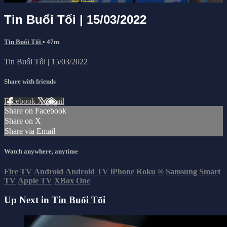
Tin Buổi Tối | 15/03/2022
Tin Buổi Tối
• 47m
Tin Buổi Tối | 15/03/2022
Share with friends
Facebook
X
Email
Share on Facebook
Share on X
Share via Email
Watch anywhere, anytime
Fire TV
Android
Android TV
iPhone
Roku
®
Samsung Smart
TV
Apple TV
XBox One
Up Next in
Tin Buổi Tối