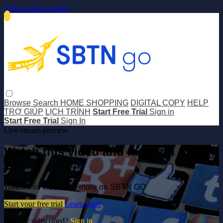
Skip to main content
Browse
Search
HOME SHOPPING
DIGITAL COPY
HELP
TRỢ GIÚP
LỊCH TRÌNH
Start Free Trial
Sign in
Start Free Trial
Sign In
Live stream preview
Watch this video and more on SBTN
GO
Watch this video and more on SBTN GO
Start your free trial
Learn more
Already subscribed?
Sign in