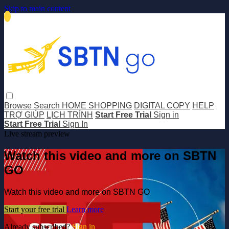
Skip to main content
Browse
Search
HOME SHOPPING
DIGITAL COPY
HELP
TRỢ GIÚP
LỊCH TRÌNH
Start Free Trial
Sign in
Start Free Trial
Sign In
Live stream preview
Watch this video and more on SBTN
GO
Watch this video and more on SBTN GO
Start your free trial
Learn more
Already subscribed?
Sign in