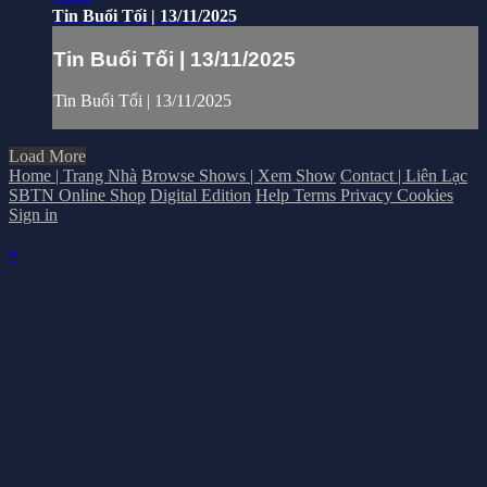
Tin Buổi Tối | 13/11/2025
Tin Buổi Tối | 13/11/2025
Tin Buổi Tối | 13/11/2025
Load More
Home | Trang Nhà
Browse Shows | Xem Show
Contact | Liên Lạc
SBTN Online Shop
Digital Edition
Help
Terms
Privacy
Cookies
Sign in
×