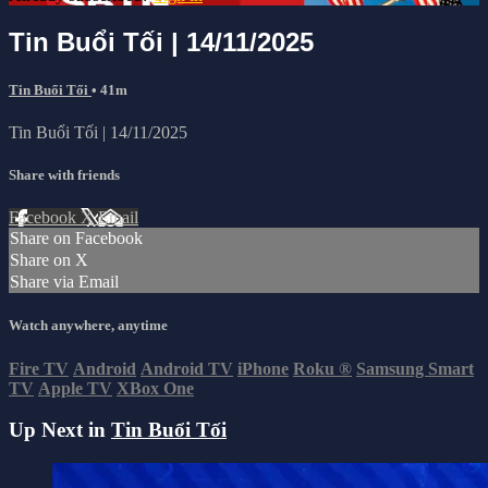
Tin Buổi Tối | 14/11/2025
Tin Buổi Tối
• 41m
Tin Buổi Tối | 14/11/2025
Share with friends
Facebook
X
Email
Share on Facebook
Share on X
Share via Email
Watch anywhere, anytime
Fire TV
Android
Android TV
iPhone
Roku
®
Samsung Smart
TV
Apple TV
XBox One
Up Next in
Tin Buổi Tối