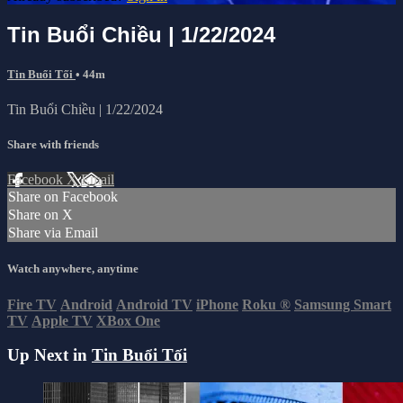
Tin Buổi Chiều | 1/22/2024
Tin Buổi Tối
• 44m
Tin Buổi Chiều | 1/22/2024
Share with friends
Facebook
X
Email
Share on Facebook
Share on X
Share via Email
Watch anywhere, anytime
Fire TV
Android
Android TV
iPhone
Roku
®
Samsung Smart
TV
Apple TV
XBox One
Up Next in
Tin Buổi Tối