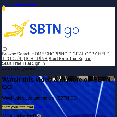
Skip to main content
Browse
Search
HOME SHOPPING
DIGITAL COPY
HELP
TRỢ GIÚP
LỊCH TRÌNH
Start Free Trial
Sign in
Start Free Trial
Sign In
Live stream preview
Watch this video and more on SBTN
GO
Watch this video and more on SBTN GO
Start your free trial
Learn more
Already subscribed?
Sign in