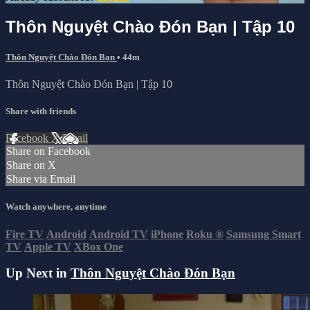
Thôn Nguyệt Chào Đón Bạn | Tập 10
Thôn Nguyệt Chào Đón Bạn
• 44m
Thôn Nguyệt Chào Đón Bạn | Tập 10
Share with friends
Facebook
X
Email
Share on Facebook
Share on X
Share via Email
Watch anywhere, anytime
Fire TV
Android
Android TV
iPhone
Roku
®
Samsung Smart
TV
Apple TV
XBox One
Up Next in
Thôn Nguyệt Chào Đón Bạn