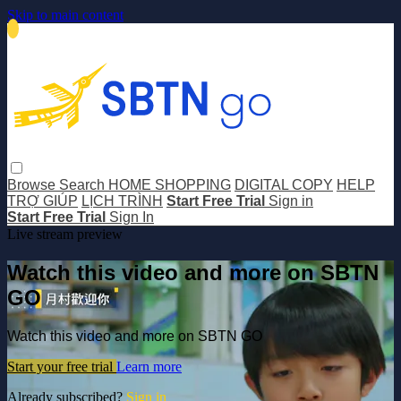
Skip to main content
Browse
Search
HOME SHOPPING
DIGITAL COPY
HELP
TRỢ GIÚP
LỊCH TRÌNH
Start Free Trial
Sign in
Start Free Trial
Sign In
Live stream preview
Watch this video and more on SBTN
GO
Watch this video and more on SBTN GO
Start your free trial
Learn more
Already subscribed?
Sign in