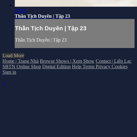
47:03
Thần Tịch Duyên | Tập 23
Thần Tịch Duyên | Tập 23
Thần Tịch Duyên | Tập 23
Load More
Home | Trang Nhà
Browse Shows | Xem Show
Contact | Liên Lạc
SBTN Online Shop
Digital Edition
Help
Terms
Privacy
Cookies
Sign in
×