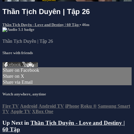
Thần Tịch Duyên | Tập 26
Thần Tịch Duyên - Love and Destiny | 60 Tập
• 46m
Thần Tịch Duyên | Tập 26
Share with friends
Facebook
X
Email
Share on Facebook
Share on X
Share via Email
Watch anywhere, anytime
Fire TV
Android
Android TV
iPhone
Roku
®
Samsung Smart
TV
Apple TV
XBox One
Up Next in
Thần Tịch Duyên - Love and Destiny |
60 Tập