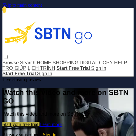
Skip to main content
Browse
Search
HOME SHOPPING
DIGITAL COPY
HELP
TRỢ GIÚP
LỊCH TRÌNH
Start Free Trial
Sign in
Start Free Trial
Sign In
Live stream preview
Watch this video and more on SBTN
GO
Watch this video and more on SBTN GO
Start your free trial
Learn more
Already subscribed?
Sign in