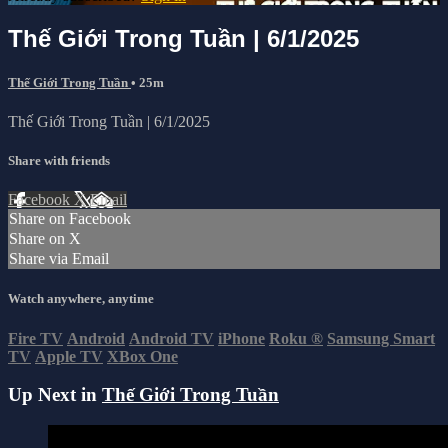
Thế Giới Trong Tuần | 6/1/2025
Thế Giới Trong Tuần
• 25m
Thế Giới Trong Tuần | 6/1/2025
Share with friends
Facebook
X
Email
Share on Facebook
Share on X
Share via Email
Watch anywhere, anytime
Fire TV
Android
Android TV
iPhone
Roku
®
Samsung Smart
TV
Apple TV
XBox One
Up Next in
Thế Giới Trong Tuần