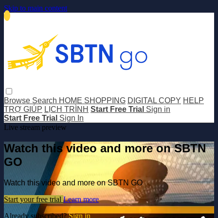
Skip to main content
Browse
Search
HOME SHOPPING
DIGITAL COPY
HELP
TRỢ GIÚP
LỊCH TRÌNH
Start Free Trial
Sign in
Start Free Trial
Sign In
Live stream preview
Watch this video and more on SBTN
GO
Watch this video and more on SBTN GO
Start your free trial
Learn more
Already subscribed?
Sign in