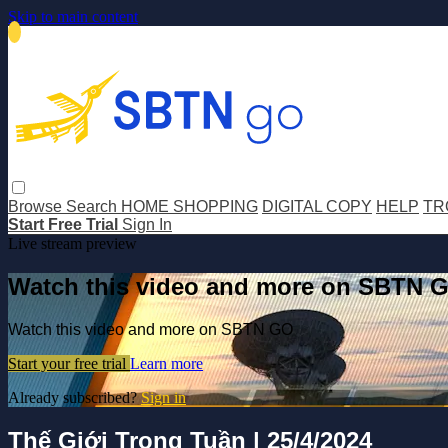
Skip to main content
Browse
Search
HOME SHOPPING
DIGITAL COPY
HELP
TR
Start Free Trial
Sign In
Live stream preview
Watch this video and more on SBTN 
Watch this video and more on SBTN GO
Start your free trial
Learn more
Already subscribed?
Sign in
Thế Giới Trong Tuần | 25/4/2024