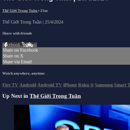
Thế Giới Trong Tuần
• 21m
Thế Giới Trong Tuần | 25/4/2024
Share with friends
Facebook
X
Email
Share on Facebook
Share on X
Share via Email
Watch anywhere, anytime
Fire TV
Android
Android TV
iPhone
Roku
®
Samsung Smart 
Up Next in
Thế Giới Trong Tuần