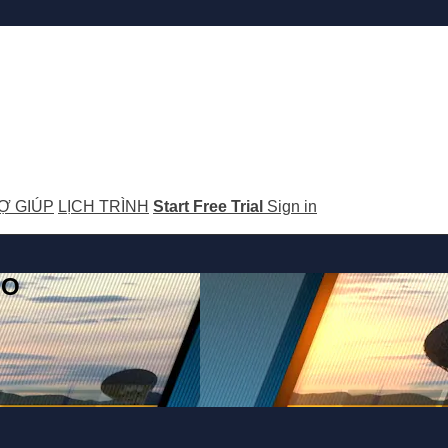
Ợ GIÚP
LỊCH TRÌNH
Start Free Trial
Sign in
GO