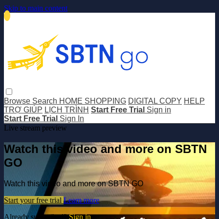
Skip to main content
Browse
Search
HOME SHOPPING
DIGITAL COPY
HELP
TRỢ GIÚP
LỊCH TRÌNH
Start Free Trial
Sign in
Start Free Trial
Sign In
Live stream preview
Watch this video and more on SBTN
GO
Watch this video and more on SBTN GO
Start your free trial
Learn more
Already subscribed?
Sign in