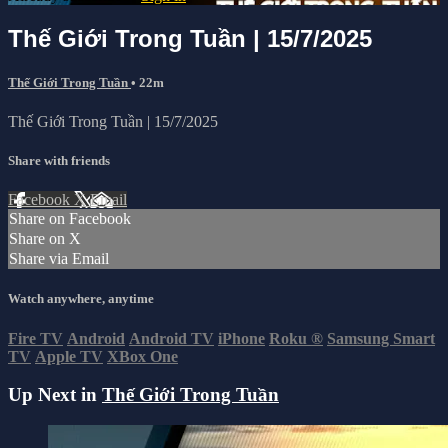
Thế Giới Trong Tuần | 15/7/2025
Thế Giới Trong Tuần
• 22m
Thế Giới Trong Tuần | 15/7/2025
Share with friends
Facebook
X
Email
Share on Facebook
Share on X
Share via Email
Watch anywhere, anytime
Fire TV
Android
Android TV
iPhone
Roku
®
Samsung Smart
TV
Apple TV
XBox One
Up Next in
Thế Giới Trong Tuần