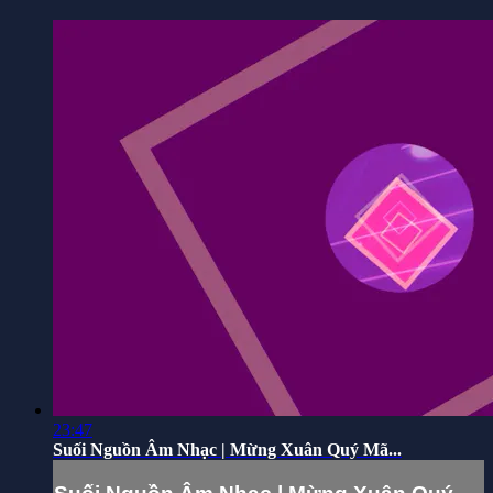
23:47
Suối Nguồn Âm Nhạc | Mừng Xuân Quý Mã...