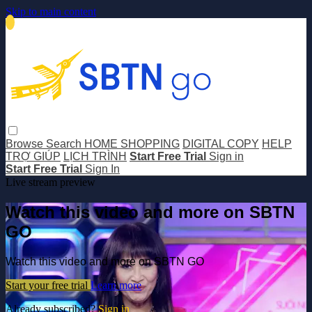
Skip to main content
Browse
Search
HOME SHOPPING
DIGITAL COPY
HELP
TRỢ GIÚP
LỊCH TRÌNH
Start Free Trial
Sign in
Start Free Trial
Sign In
Live stream preview
Watch this video and more on SBTN
GO
Watch this video and more on SBTN GO
Start your free trial
Learn more
Already subscribed?
Sign in