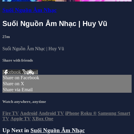
Suối Nguồn Âm Nhạc
Suối Nguồn Âm Nhạc | Huy Vũ
25m
Suối Nguồn Âm Nhạc | Huy Vũ
Share with friends
Facebook
X
Email
Share on Facebook
Share on X
Share via Email
Watch anywhere, anytime
Fire TV
Android
Android TV
iPhone
Roku
®
Samsung Smart
TV
Apple TV
XBox One
Up Next in
Suối Nguồn Âm Nhạc