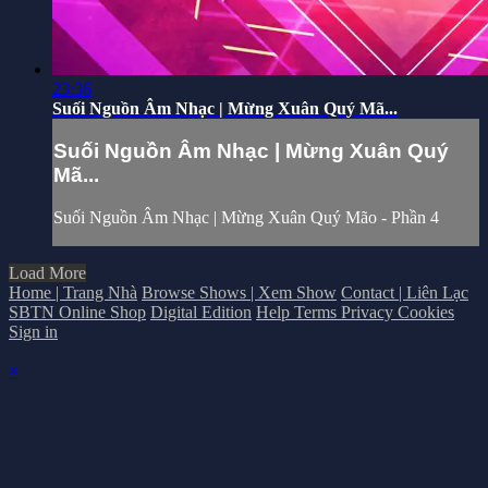
23:36
Suối Nguồn Âm Nhạc | Mừng Xuân Quý Mã...
Suối Nguồn Âm Nhạc | Mừng Xuân Quý
Mã...
Suối Nguồn Âm Nhạc | Mừng Xuân Quý Mão - Phần 4
Load More
Home | Trang Nhà
Browse Shows | Xem Show
Contact | Liên Lạc
SBTN Online Shop
Digital Edition
Help
Terms
Privacy
Cookies
Sign in
×