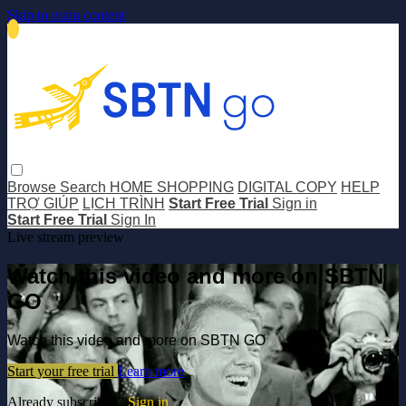
Skip to main content
Browse
Search
HOME SHOPPING
DIGITAL COPY
HELP
TRỢ GIÚP
LỊCH TRÌNH
Start Free Trial
Sign in
Start Free Trial
Sign In
Live stream preview
Watch this video and more on SBTN
GO
Watch this video and more on SBTN GO
Start your free trial
Learn more
Already subscribed?
Sign in