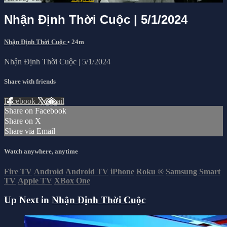
Nhận Định Thời Cuộc | 5/1/2024
Nhận Định Thời Cuộc
• 24m
Nhận Định Thời Cuộc | 5/1/2024
Share with friends
Facebook
X
Email
Share on Facebook
Share on X
Share via Email
Watch anywhere, anytime
Fire TV
Android
Android TV
iPhone
Roku
®
Samsung Smart
TV
Apple TV
XBox One
Up Next in
Nhận Định Thời Cuộc