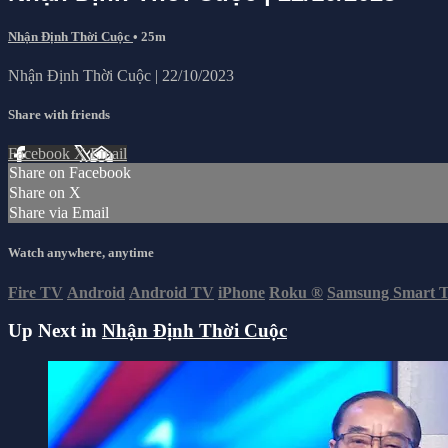
Nhận Định Thời Cuộc
• 25m
Nhận Định Thời Cuộc | 22/10/2023
Share with friends
Facebook
X
Email
Share on Facebook
Share on X
Share via Email
Watch anywhere, anytime
Fire TV
Android
Android TV
iPhone
Roku
®
Samsung Smart 
Up Next in
Nhận Định Thời Cuộc