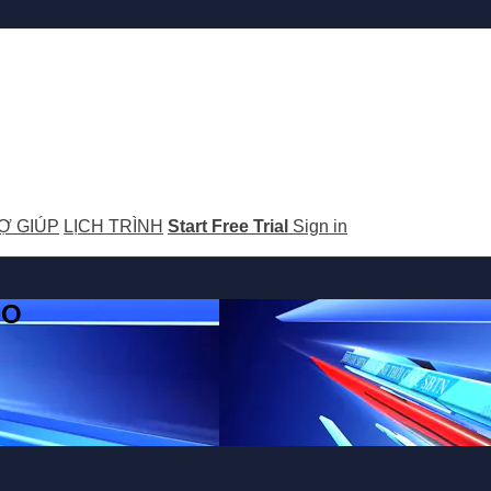
Ợ GIÚP
LỊCH TRÌNH
Start Free Trial
Sign in
GO