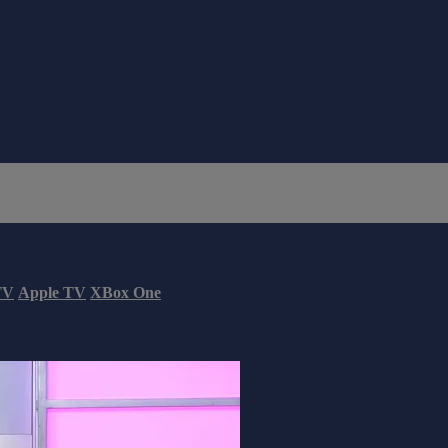
TV
Apple TV
XBox One