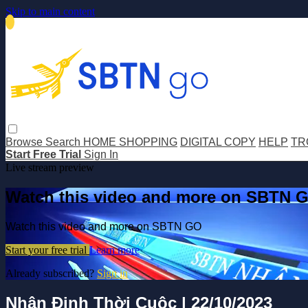
Skip to main content
Browse
Search
HOME SHOPPING
DIGITAL COPY
HELP
TR
Start Free Trial
Sign In
Live stream preview
Watch this video and more on SBTN 
Watch this video and more on SBTN GO
Start your free trial
Learn more
Already subscribed?
Sign in
Nhận Định Thời Cuộc | 22/10/2023