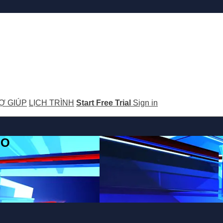
Ợ GIÚP
LỊCH TRÌNH
Start Free Trial
Sign in
GO