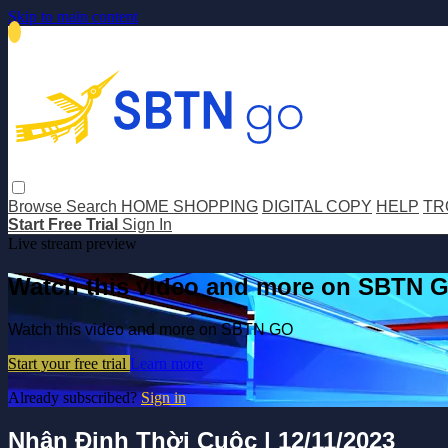
Skip to main content
Browse
Search
HOME SHOPPING
DIGITAL COPY
HELP
TR
Start Free Trial
Sign In
Live stream preview
Watch this video and more on SBTN 
Watch this video and more on SBTN GO
Start your free trial
Learn more
Already subscribed?
Sign in
Nhận Định Thời Cuộc | 12/11/2023