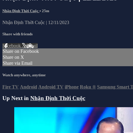
Nhận Định Thời Cuộc
• 25m
Nhận Định Thời Cuộc | 12/11/2023
Share with friends
Facebook
X
Email
Share on Facebook
Share on X
Share via Email
Watch anywhere, anytime
Fire TV
Android
Android TV
iPhone
Roku
®
Samsung Smart 
Up Next in
Nhận Định Thời Cuộc