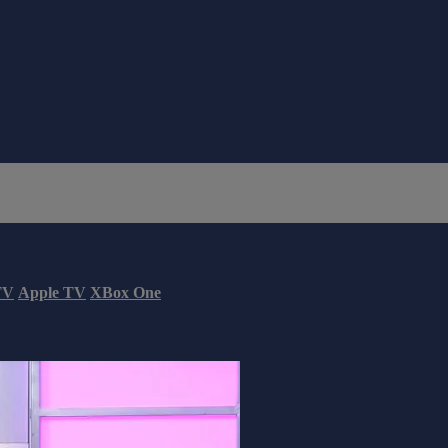
TV
Apple TV
XBox One