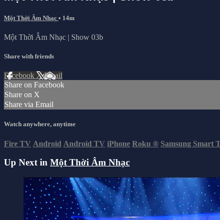
Một Thời Âm Nhạc
• 14m
Một Thời Âm Nhạc | Show 03b
Share with friends
Facebook
X
Email
Share on Facebook
Share on X
Share via Email
Watch anywhere, anytime
Fire TV
Android
Android TV
iPhone
Roku
®
Samsung Smart 
Up Next in
Một Thời Âm Nhạc