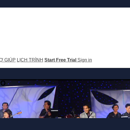
Ợ GIÚP
LỊCH TRÌNH
Start Free Trial
Sign in
GO