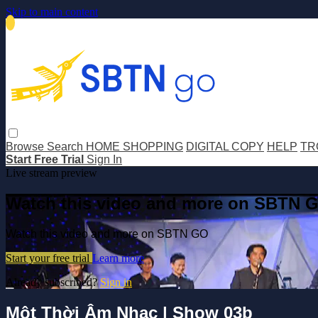
Skip to main content
Browse
Search
HOME SHOPPING
DIGITAL COPY
HELP
TR
Start Free Trial
Sign In
Live stream preview
Watch this video and more on SBTN 
Watch this video and more on SBTN GO
Start your free trial
Learn more
Already subscribed?
Sign in
Một Thời Âm Nhạc | Show 03b