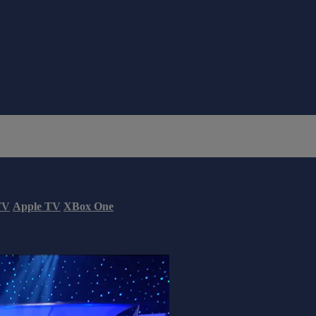
TV
Apple TV
XBox One