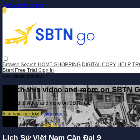
Skip to main content
Browse
Search
HOME SHOPPING
DIGITAL COPY
HELP
TR
Start Free Trial
Sign In
Live stream preview
Watch this video and more on SBTN 
Watch this video and more on SBTN GO
Start your free trial
Learn more
Already subscribed?
Sign in
Lịch Sử Việt Nam Cận Đại 9