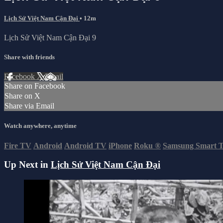
Lịch Sử Việt Nam Cận Đại
• 12m
Lịch Sử Việt Nam Cận Đại 9
Share with friends
Facebook
X
Email
Share on Facebook
Share on X
Share via Email
Watch anywhere, anytime
Fire TV
Android
Android TV
iPhone
Roku
®
Samsung Smart 
Up Next in
Lịch Sử Việt Nam Cận Đại