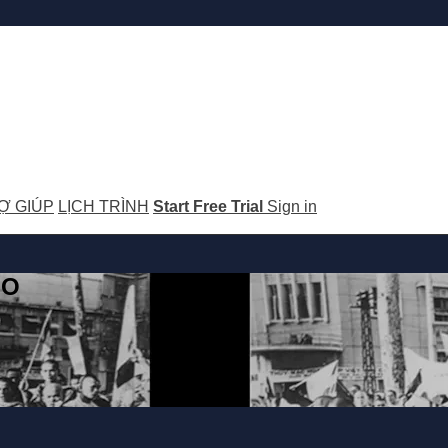
Ợ GIÚP
LỊCH TRÌNH
Start Free Trial
Sign in
GO