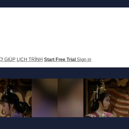
Ợ GIÚP
LỊCH TRÌNH
Start Free Trial
Sign in
GO