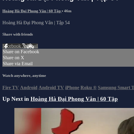
Hoàng Hà Đại Phong Vân | 60 Tập
• 46m
Hoàng Hà Đại Phong Vân | Tập 54
Share with friends
Facebook
X
Email
Share on Facebook
Share on X
Share via Email
Watch anywhere, anytime
Fire TV
Android
Android TV
iPhone
Roku
®
Samsung Smart 
Up Next in
Hoàng Hà Đại Phong Vân | 60 Tập