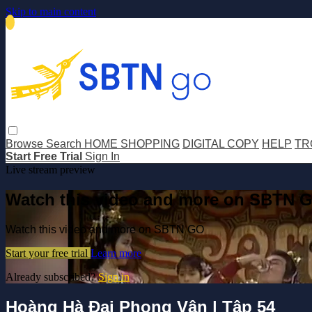
Skip to main content
Browse
Search
HOME SHOPPING
DIGITAL COPY
HELP
TR
Start Free Trial
Sign In
Live stream preview
Watch this video and more on SBTN 
Watch this video and more on SBTN GO
Start your free trial
Learn more
Already subscribed?
Sign in
Hoàng Hà Đại Phong Vân | Tập 54