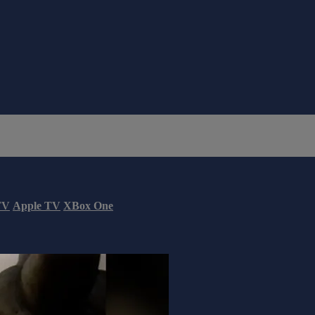
TV
Apple TV
XBox One