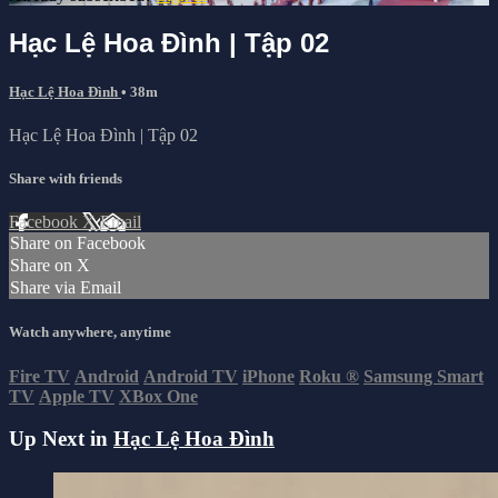
Hạc Lệ Hoa Đình | Tập 02
Hạc Lệ Hoa Đình
• 38m
Hạc Lệ Hoa Đình | Tập 02
Share with friends
Facebook
X
Email
Share on Facebook
Share on X
Share via Email
Watch anywhere, anytime
Fire TV
Android
Android TV
iPhone
Roku
®
Samsung Smart
TV
Apple TV
XBox One
Up Next in
Hạc Lệ Hoa Đình