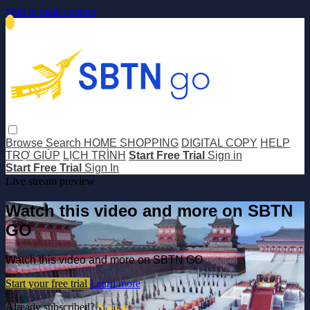
Skip to main content
Browse
Search
HOME SHOPPING
DIGITAL COPY
HELP
TRỢ GIÚP
LỊCH TRÌNH
Start Free Trial
Sign in
Start Free Trial
Sign In
Live stream preview
Watch this video and more on SBTN
GO
Watch this video and more on SBTN GO
Start your free trial
Learn more
Already subscribed?
Sign in