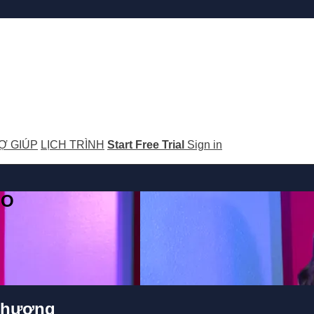
Ợ GIÚP
LỊCH TRÌNH
Start Free Trial
Sign in
GO
 Phương