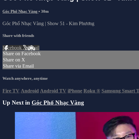
Góc Phố Nhạc Vàng
• 30m
Góc Phố Nhạc Vàng | Show 51 - Kim Phương
Share with friends
Facebook
X
Email
Share on Facebook
Share on X
Share via Email
Watch anywhere, anytime
Fire TV
Android
Android TV
iPhone
Roku
®
Samsung Smart 
Up Next in
Góc Phố Nhạc Vàng