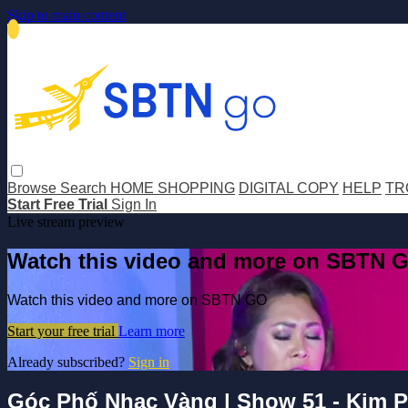
Skip to main content
Browse
Search
HOME SHOPPING
DIGITAL COPY
HELP
TR
Start Free Trial
Sign In
Live stream preview
Watch this video and more on SBTN 
Watch this video and more on SBTN GO
Start your free trial
Learn more
Already subscribed?
Sign in
Góc Phố Nhạc Vàng | Show 51 - Kim