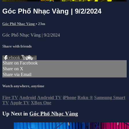
Góc Phố Nhạc Vàng | 9/2/2024
Góc Phố Nhạc Vàng
• 23m
Góc Phố Nhạc Vàng | 9/2/2024
Share with friends
Facebook
X
Email
Share on Facebook
Share on X
Share via Email
Watch anywhere, anytime
Fire TV
Android
Android TV
iPhone
Roku
®
Samsung Smart
TV
Apple TV
XBox One
Up Next in
Góc Phố Nhạc Vàng