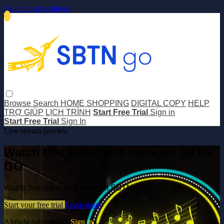
Skip to main content
Browse
Search
HOME SHOPPING
DIGITAL COPY
HELP
TRỢ GIÚP
LỊCH TRÌNH
Start Free Trial
Sign in
Start Free Trial
Sign In
Live stream preview
Watch this video and more on SBTN
GO
Watch this video and more on SBTN GO
Start your free trial
Learn more
Already subscribed?
Sign in