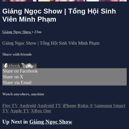
Giáng Ngọc Show | Tổng Hội Sinh
Viên Minh Phạm
Giáng Ngọc Show
• 23m
Giáng Ngọc Show | Tổng Hội Sinh Viên Minh Phạm
Share with friends
Facebook
X
Email
Share on Facebook
Share on X
Share via Email
Watch anywhere, anytime
Fire TV
Android
Android TV
iPhone
Roku
®
Samsung Smart
TV
Apple TV
XBox One
Up Next in
Giáng Ngọc Show