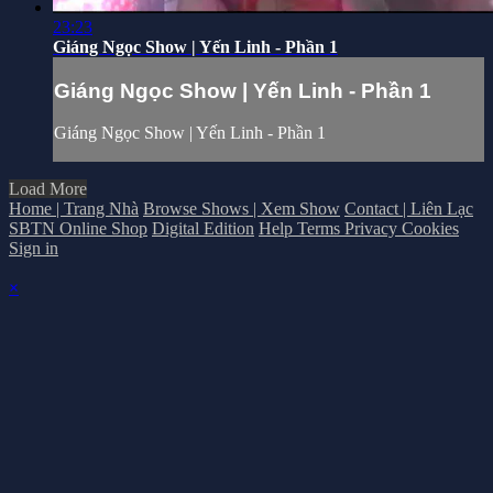
23:23
Giáng Ngọc Show | Yến Linh - Phần 1
Giáng Ngọc Show | Yến Linh - Phần 1
Giáng Ngọc Show | Yến Linh - Phần 1
Load More
Home | Trang Nhà
Browse Shows | Xem Show
Contact | Liên Lạc
SBTN Online Shop
Digital Edition
Help
Terms
Privacy
Cookies
Sign in
×