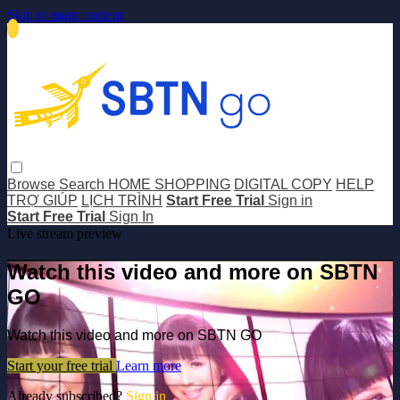
Skip to main content
Browse
Search
HOME SHOPPING
DIGITAL COPY
HELP
TRỢ GIÚP
LỊCH TRÌNH
Start Free Trial
Sign in
Start Free Trial
Sign In
Live stream preview
Watch this video and more on SBTN
GO
Watch this video and more on SBTN GO
Start your free trial
Learn more
Already subscribed?
Sign in