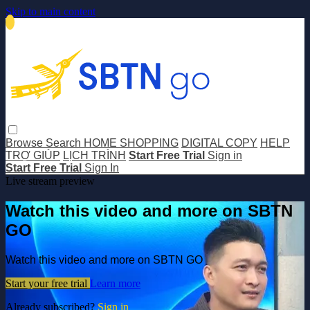
Skip to main content
Browse
Search
HOME SHOPPING
DIGITAL COPY
HELP
TRỢ GIÚP
LỊCH TRÌNH
Start Free Trial
Sign in
Start Free Trial
Sign In
Live stream preview
Watch this video and more on SBTN
GO
Watch this video and more on SBTN GO
Start your free trial
Learn more
Already subscribed?
Sign in