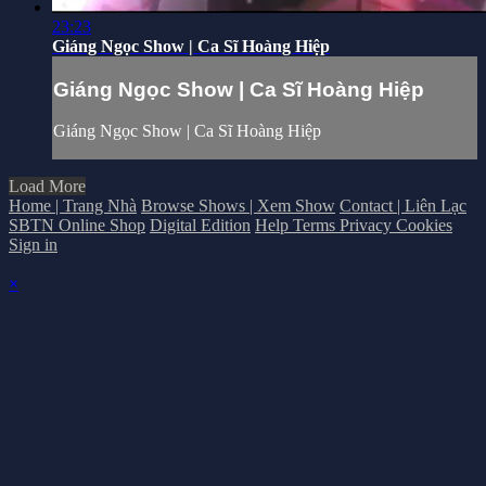
23:23
Giáng Ngọc Show | Ca Sĩ Hoàng Hiệp
Giáng Ngọc Show | Ca Sĩ Hoàng Hiệp
Giáng Ngọc Show | Ca Sĩ Hoàng Hiệp
Load More
Home | Trang Nhà
Browse Shows | Xem Show
Contact | Liên Lạc
SBTN Online Shop
Digital Edition
Help
Terms
Privacy
Cookies
Sign in
×