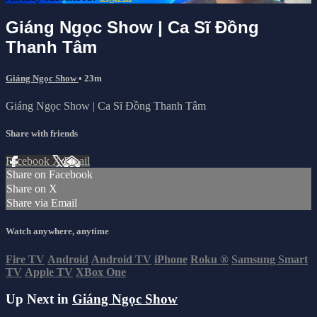
Giáng Ngọc Show | Ca Sĩ Đồng
Thanh Tâm
Giáng Ngọc Show
• 23m
Giáng Ngọc Show | Ca Sĩ Đồng Thanh Tâm
Share with friends
Facebook
X
Email
Share on Facebook
Share on X
Share via Email
Watch anywhere, anytime
Fire TV
Android
Android TV
iPhone
Roku
®
Samsung Smart
TV
Apple TV
XBox One
Up Next in
Giáng Ngọc Show