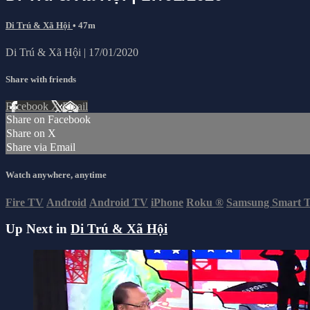
Di Trú & Xã Hội
• 47m
Di Trú & Xã Hội | 17/01/2020
Share with friends
Facebook
X
Email
Share on Facebook
Share on X
Share via Email
Watch anywhere, anytime
Fire TV
Android
Android TV
iPhone
Roku
®
Samsung Smart 
Up Next in
Di Trú & Xã Hội