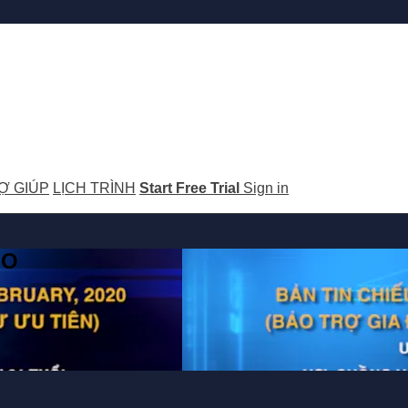
Ợ GIÚP
LỊCH TRÌNH
Start Free Trial
Sign in
GO