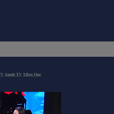
TV
Apple TV
XBox One