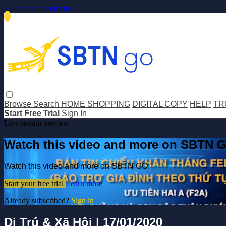
Skip to main content
Browse
Search
HOME SHOPPING
DIGITAL COPY
HELP
TR
Start Free Trial
Sign In
Live stream preview
Watch this video and more on SBTN 
Watch this video and more on SBTN GO
Start your free trial
Learn more
Already subscribed?
Sign in
Di Trú & Xã Hội | 17/01/2020