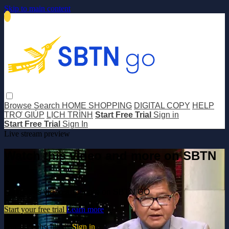
Skip to main content
Browse
Search
HOME SHOPPING
DIGITAL COPY
HELP
TRỢ GIÚP
LỊCH TRÌNH
Start Free Trial
Sign in
Start Free Trial
Sign In
Live stream preview
Watch this video and more on SBTN
GO
Watch this video and more on SBTN GO
Start your free trial
Learn more
Already subscribed?
Sign in