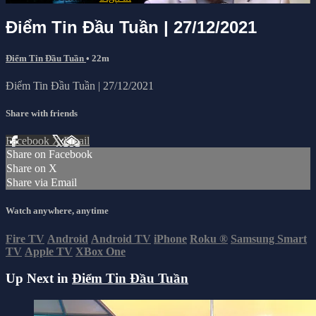
Điểm Tin Đầu Tuần | 27/12/2021
Điểm Tin Đầu Tuần
• 22m
Điểm Tin Đầu Tuần | 27/12/2021
Share with friends
Facebook
X
Email
Share on Facebook
Share on X
Share via Email
Watch anywhere, anytime
Fire TV
Android
Android TV
iPhone
Roku
®
Samsung Smart
TV
Apple TV
XBox One
Up Next in
Điểm Tin Đầu Tuần