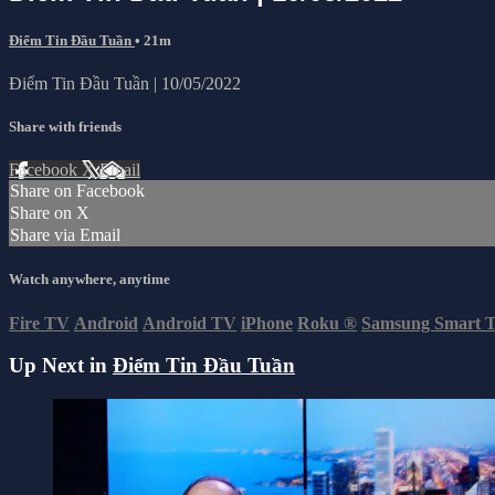
Điểm Tin Đầu Tuần
• 21m
Điểm Tin Đầu Tuần | 10/05/2022
Share with friends
Facebook
X
Email
Share on Facebook
Share on X
Share via Email
Watch anywhere, anytime
Fire TV
Android
Android TV
iPhone
Roku
®
Samsung Smart 
Up Next in
Điểm Tin Đầu Tuần