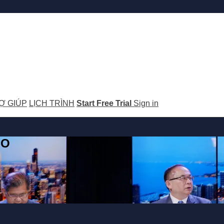
Ợ GIÚP
LỊCH TRÌNH
Start Free Trial
Sign in
GO