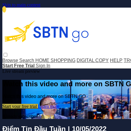
Skip to main content
Browse
Search
HOME SHOPPING
DIGITAL COPY
HELP
TR
Start Free Trial
Sign In
Live stream preview
Watch this video and more on SBTN 
Watch this video and more on SBTN GO
Start your free trial
Learn more
Already subscribed?
Sign in
Điểm Tin Đầu Tuần | 10/05/2022