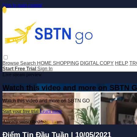
Skip to main content
Browse
Search
HOME SHOPPING
DIGITAL COPY
HELP
TR
Start Free Trial
Sign In
Live stream preview
Watch this video and more on SBTN 
Watch this video and more on SBTN GO
Start your free trial
Learn more
Already subscribed?
Sign in
Điểm Tin Đầu Tuần | 10/05/2021