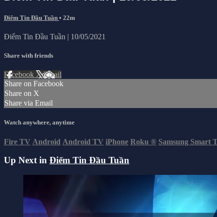
Điểm Tin Đầu Tuần
• 22m
Điểm Tin Đầu Tuần | 10/05/2021
Share with friends
Facebook
X
Email
Share on Facebook
Share on X
Share via Email
Watch anywhere, anytime
Fire TV
Android
Android TV
iPhone
Roku
®
Samsung Smart 
Up Next in
Điểm Tin Đầu Tuần