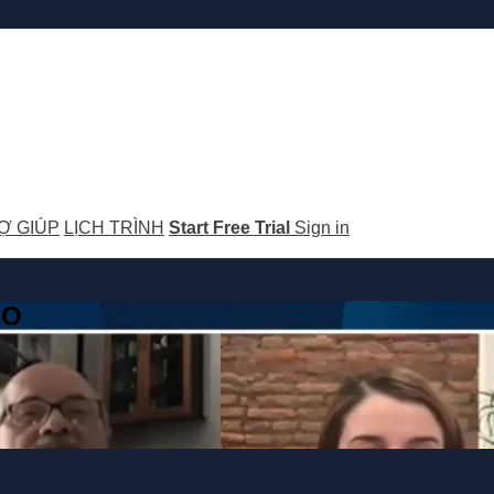
Ợ GIÚP
LỊCH TRÌNH
Start Free Trial
Sign in
GO