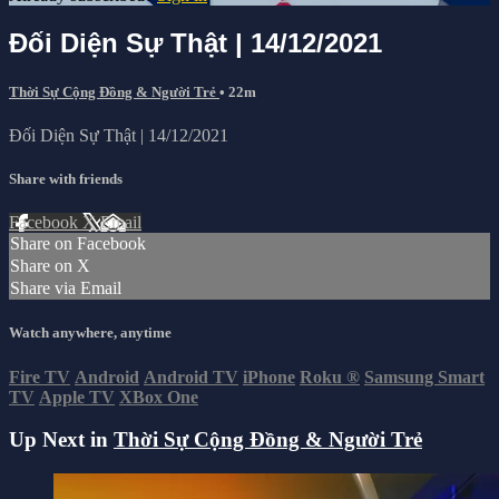
Đối Diện Sự Thật | 14/12/2021
Thời Sự Cộng Đồng & Người Trẻ
• 22m
Đối Diện Sự Thật | 14/12/2021
Share with friends
Facebook
X
Email
Share on Facebook
Share on X
Share via Email
Watch anywhere, anytime
Fire TV
Android
Android TV
iPhone
Roku
®
Samsung Smart
TV
Apple TV
XBox One
Up Next in
Thời Sự Cộng Đồng & Người Trẻ