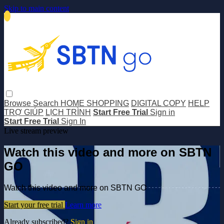
Skip to main content
Browse
Search
HOME SHOPPING
DIGITAL COPY
HELP
TRỢ GIÚP
LỊCH TRÌNH
Start Free Trial
Sign in
Start Free Trial
Sign In
Live stream preview
Watch this video and more on SBTN
GO
Watch this video and more on SBTN GO
Start your free trial
Learn more
Already subscribed?
Sign in