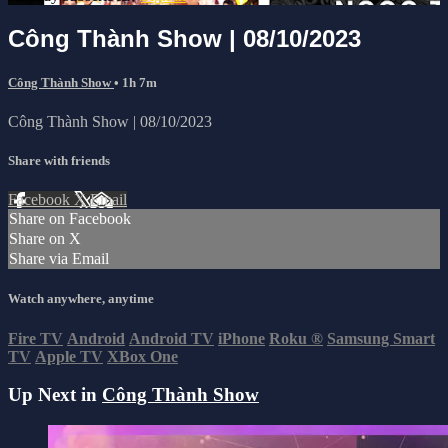
Công Thành Show | 08/10/2023
Công Thành Show
• 1h 7m
Công Thành Show | 08/10/2023
Share with friends
Facebook
X
Email
Share on Facebook
Share on X
Share via Email
Watch anywhere, anytime
Fire TV
Android
Android TV
iPhone
Roku
®
Samsung Smart
TV
Apple TV
XBox One
Up Next in
Công Thành Show