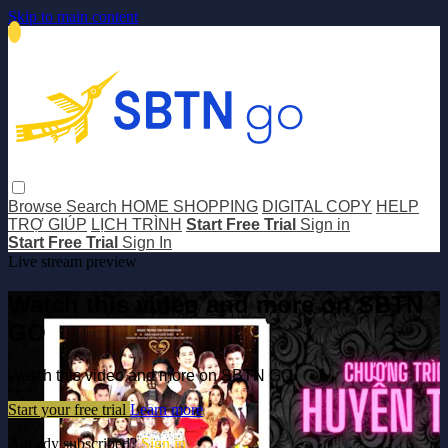
Skip to main content
Browse
Search
HOME SHOPPING
DIGITAL COPY
HELP
TRỢ GIÚP
LỊCH TRÌNH
Start Free Trial
Sign in
Start Free Trial
Sign In
Live stream preview
Watch this video and more on SBTN
GO
Watch this video and more on SBTN GO
Start your free trial
Learn more
Already subscribed?
Sign in