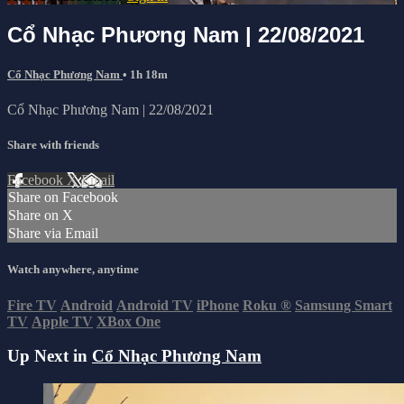
Cổ Nhạc Phương Nam | 22/08/2021
Cổ Nhạc Phương Nam
• 1h 18m
Cổ Nhạc Phương Nam | 22/08/2021
Share with friends
Facebook
X
Email
Share on Facebook
Share on X
Share via Email
Watch anywhere, anytime
Fire TV
Android
Android TV
iPhone
Roku
®
Samsung Smart
TV
Apple TV
XBox One
Up Next in
Cổ Nhạc Phương Nam