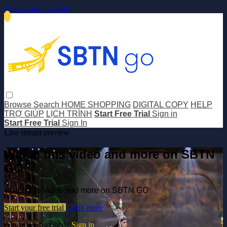
Skip to main content
Browse
Search
HOME SHOPPING
DIGITAL COPY
HELP
TRỢ GIÚP
LỊCH TRÌNH
Start Free Trial
Sign in
Start Free Trial
Sign In
Live stream preview
Watch this video and more on SBTN
GO
Watch this video and more on SBTN GO
Start your free trial
Learn more
Already subscribed?
Sign in