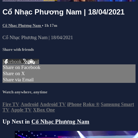
Cổ Nhạc Phương Nam | 18/04/2021
Cổ Nhạc Phương Nam
• 1h 17m
Cổ Nhạc Phương Nam | 18/04/2021
Share with friends
Facebook
X
Email
Share on Facebook
Share on X
Share via Email
Watch anywhere, anytime
Fire TV
Android
Android TV
iPhone
Roku
®
Samsung Smart
TV
Apple TV
XBox One
Up Next in
Cổ Nhạc Phương Nam