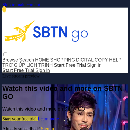
Skip to main content
Browse
Search
HOME SHOPPING
DIGITAL COPY
HELP
TRỢ GIÚP
LỊCH TRÌNH
Start Free Trial
Sign in
Start Free Trial
Sign In
Live stream preview
Watch this video and more on SBTN
GO
Watch this video and more on SBTN GO
Start your free trial
Learn more
Already subscribed?
Sign in