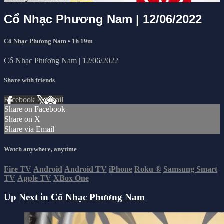
Cổ Nhạc Phương Nam | 12/06/2022
Cổ Nhạc Phương Nam
• 1h 19m
Cổ Nhạc Phương Nam | 12/06/2022
Share with friends
Facebook
X
Email
Share on Facebook
Share on X
Share via Email
Watch anywhere, anytime
Fire TV
Android
Android TV
iPhone
Roku
®
Samsung Smart
TV
Apple TV
XBox One
Up Next in
Cổ Nhạc Phương Nam