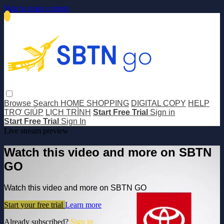
Skip to main content
Browse
Search
HOME SHOPPING
DIGITAL COPY
HELP
TRỢ GIÚP
LỊCH TRÌNH
Start Free Trial
Sign in
Start Free Trial
Sign In
Live stream preview
Watch this video and more on SBTN
GO
Watch this video and more on SBTN GO
Start your free trial
Learn more
Already subscribed?
Sign in