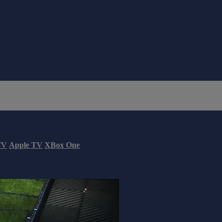
TV
Apple TV
XBox One