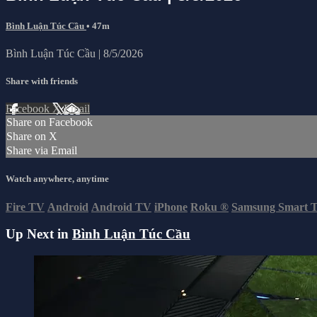
Bình Luận Túc Cầu
• 47m
Bình Luận Túc Cầu | 8/5/2026
Share with friends
Facebook
X
Email
Share on Facebook
Share on X
Share via Email
Watch anywhere, anytime
Fire TV
Android
Android TV
iPhone
Roku
®
Samsung Smart 
Up Next in
Bình Luận Túc Cầu