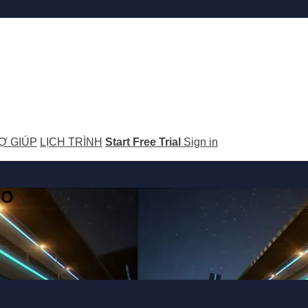
Ợ GIÚP
LỊCH TRÌNH
Start Free Trial
Sign in
GO