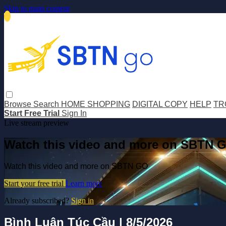
Skip to main content
Browse
Search
HOME SHOPPING
DIGITAL COPY
HELP
TR
Start Free Trial
Sign In
Live stream preview
Watch this video and more on SBTN 
Watch this video and more on SBTN GO
Start your free trial
Learn more
Already subscribed?
Sign in
Bình Luận Túc Cầu | 8/5/2026