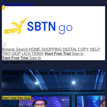
Skip to main content
Browse
Search
HOME SHOPPING
DIGITAL COPY
HELP
TRỢ GIÚP
LỊCH TRÌNH
Start Free Trial
Sign in
Start Free Trial
Sign In
Live stream preview
Watch this video and more on SBTN
GO
Watch this video and more on SBTN GO
Start your free trial
Learn more
Already subscribed?
Sign in