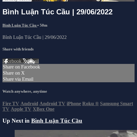
Bình Luận Túc Cầu | 29/06/2022
Bình Luận Túc Cầu
• 50m
Bình Luận Túc Cầu | 29/06/2022
Share with friends
Facebook
X
Email
Share on Facebook
Share on X
Share via Email
Watch anywhere, anytime
Fire TV
Android
Android TV
iPhone
Roku
®
Samsung Smart
TV
Apple TV
XBox One
Up Next in
Bình Luận Túc Cầu