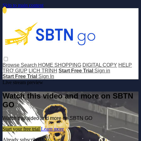
Skip to main content
Browse
Search
HOME SHOPPING
DIGITAL COPY
HELP
TRỢ GIÚP
LỊCH TRÌNH
Start Free Trial
Sign in
Start Free Trial
Sign In
Live stream preview
Watch this video and more on SBTN
GO
Watch this video and more on SBTN GO
Start your free trial
Learn more
Already subscribed?
Sign in