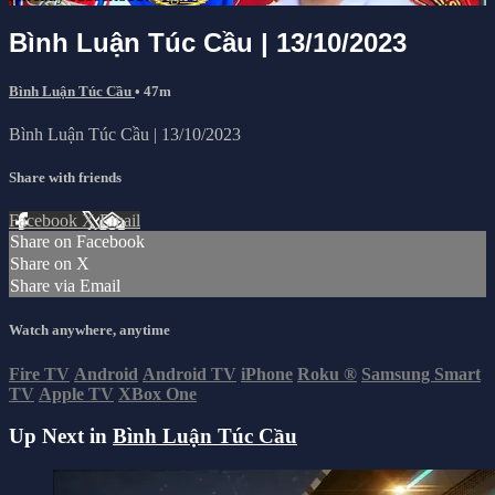
Bình Luận Túc Cầu | 13/10/2023
Bình Luận Túc Cầu
• 47m
Bình Luận Túc Cầu | 13/10/2023
Share with friends
Facebook
X
Email
Share on Facebook
Share on X
Share via Email
Watch anywhere, anytime
Fire TV
Android
Android TV
iPhone
Roku
®
Samsung Smart
TV
Apple TV
XBox One
Up Next in
Bình Luận Túc Cầu