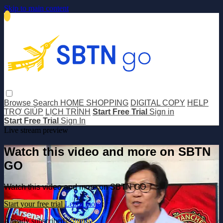
Skip to main content
Browse
Search
HOME SHOPPING
DIGITAL COPY
HELP
TRỢ GIÚP
LỊCH TRÌNH
Start Free Trial
Sign in
Start Free Trial
Sign In
Live stream preview
Watch this video and more on SBTN
GO
Watch this video and more on SBTN GO
Start your free trial
Learn more
Already subscribed?
Sign in