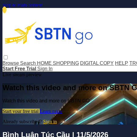
Skip to main content
Browse
Search
HOME SHOPPING
DIGITAL COPY
HELP
TR
Start Free Trial
Sign In
Live stream preview
Watch this video and more on SBTN 
Watch this video and more on SBTN GO
Start your free trial
Learn more
Already subscribed?
Sign in
Bình Luận Túc Cầu | 11/5/2026