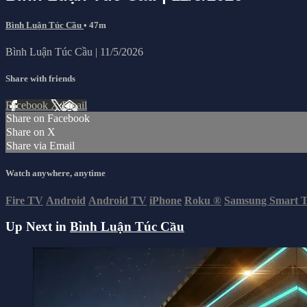
Bình Luận Túc Cầu
• 47m
Bình Luận Túc Cầu | 11/5/2026
Share with friends
Facebook
X
Email
Share on Facebook
Share on X
Share via Email
Watch anywhere, anytime
Fire TV
Android
Android TV
iPhone
Roku
®
Samsung Smart 
Up Next in
Bình Luận Túc Cầu