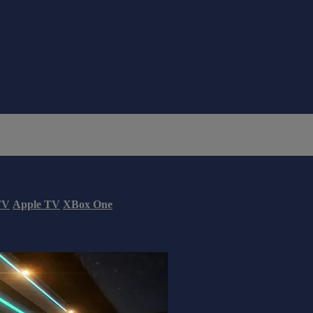
TV
Apple TV
XBox One