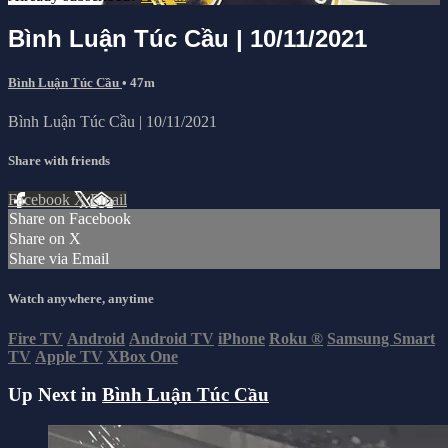
Bình Luận Túc Cầu | 10/11/2021
Bình Luận Túc Cầu
• 47m
Bình Luận Túc Cầu | 10/11/2021
Share with friends
Facebook
X
Email
Share on Facebook
Share on X
Share via Email
Watch anywhere, anytime
Fire TV
Android
Android TV
iPhone
Roku
®
Samsung Smart
TV
Apple TV
XBox One
Up Next in
Bình Luận Túc Cầu