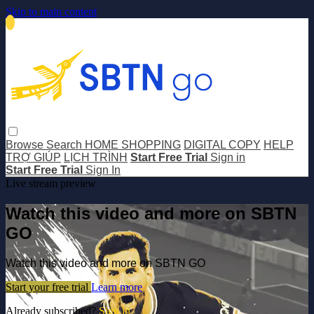
Skip to main content
Browse
Search
HOME SHOPPING
DIGITAL COPY
HELP
TRỢ GIÚP
LỊCH TRÌNH
Start Free Trial
Sign in
Start Free Trial
Sign In
Live stream preview
Watch this video and more on SBTN
GO
Watch this video and more on SBTN GO
Start your free trial
Learn more
Already subscribed?
Sign in