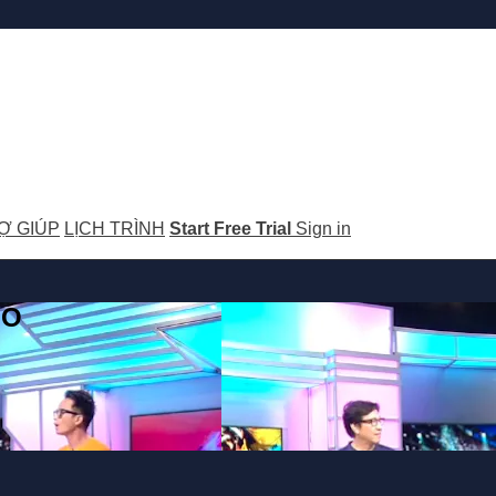
Ợ GIÚP
LỊCH TRÌNH
Start Free Trial
Sign in
GO