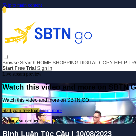
Skip to main content
Browse
Search
HOME SHOPPING
DIGITAL COPY
HELP
TR
Start Free Trial
Sign In
Live stream preview
Watch this video and more on SBTN 
Watch this video and more on SBTN GO
Start your free trial
Learn more
Already subscribed?
Sign in
Bình Luận Túc Cầu | 10/08/2023