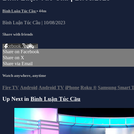
Bình Luận Túc Cầu
• 44m
Bình Luận Túc Cầu | 10/08/2023
Share with friends
Facebook
X
Email
Share on Facebook
Share on X
Share via Email
Watch anywhere, anytime
Fire TV
Android
Android TV
iPhone
Roku
®
Samsung Smart 
Up Next in
Bình Luận Túc Cầu