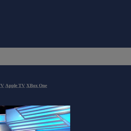
TV
Apple TV
XBox One