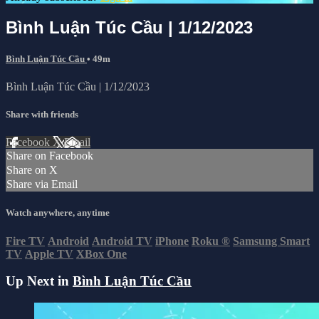
Bình Luận Túc Cầu | 1/12/2023
Bình Luận Túc Cầu
• 49m
Bình Luận Túc Cầu | 1/12/2023
Share with friends
Facebook
X
Email
Share on Facebook
Share on X
Share via Email
Watch anywhere, anytime
Fire TV
Android
Android TV
iPhone
Roku
®
Samsung Smart
TV
Apple TV
XBox One
Up Next in
Bình Luận Túc Cầu