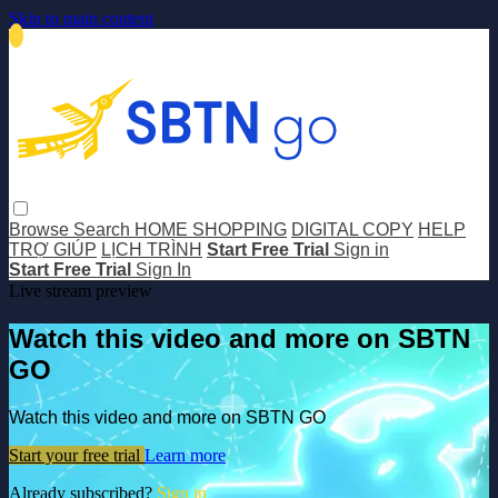
Skip to main content
Browse
Search
HOME SHOPPING
DIGITAL COPY
HELP
TRỢ GIÚP
LỊCH TRÌNH
Start Free Trial
Sign in
Start Free Trial
Sign In
Live stream preview
Watch this video and more on SBTN
GO
Watch this video and more on SBTN GO
Start your free trial
Learn more
Already subscribed?
Sign in