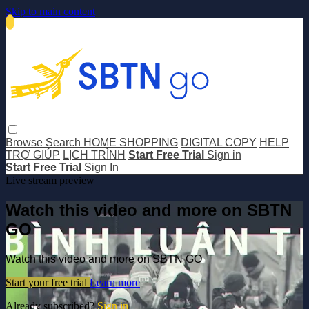
Skip to main content
Browse
Search
HOME SHOPPING
DIGITAL COPY
HELP
TRỢ GIÚP
LỊCH TRÌNH
Start Free Trial
Sign in
Start Free Trial
Sign In
Live stream preview
Watch this video and more on SBTN
GO
Watch this video and more on SBTN GO
Start your free trial
Learn more
Already subscribed?
Sign in