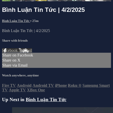
Bình Luận Tin Tức | 4/2/2025
Bình Luận Tin Tức
• 25m
Bình Luận Tin Tức | 4/2/2025
Share with friends
Facebook
X
Email
Share on Facebook
Share on X
Share via Email
Watch anywhere, anytime
Fire TV
Android
Android TV
iPhone
Roku
®
Samsung Smart
TV
Apple TV
XBox One
Up Next in
Bình Luận Tin Tức