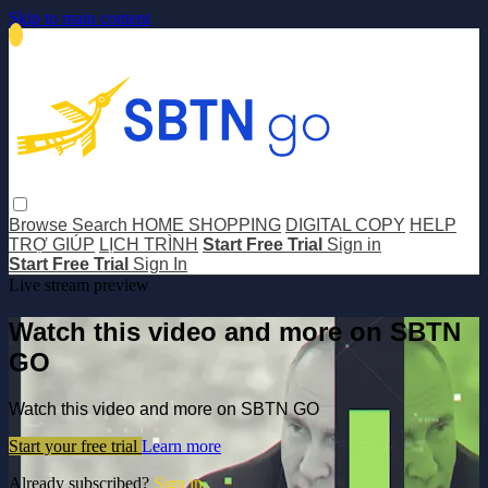
Skip to main content
Browse
Search
HOME SHOPPING
DIGITAL COPY
HELP
TRỢ GIÚP
LỊCH TRÌNH
Start Free Trial
Sign in
Start Free Trial
Sign In
Live stream preview
Watch this video and more on SBTN
GO
Watch this video and more on SBTN GO
Start your free trial
Learn more
Already subscribed?
Sign in