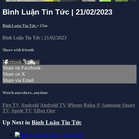
Bình Luận Tin Tức | 21/02/2023
Bình Luận Tin Tức
• 23m
Bình Luận Tin Tức | 21/02/2023
Share with friends
Facebook
X
Email
Share on Facebook
Share on X
Share via Email
Watch anywhere, anytime
Fire TV
Android
Android TV
iPhone
Roku
®
Samsung Smart
TV
Apple TV
XBox One
Up Next in
Bình Luận Tin Tức