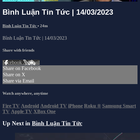
Bình Luận Tin Tức | 14/03/2023
Bình Luận Tin Tức
• 24m
Bình Luận Tin Tức | 14/03/2023
Share with friends
Facebook
X
Email
Share on Facebook
Share on X
Share via Email
Watch anywhere, anytime
Fire TV
Android
Android TV
iPhone
Roku
®
Samsung Smart
TV
Apple TV
XBox One
Up Next in
Bình Luận Tin Tức