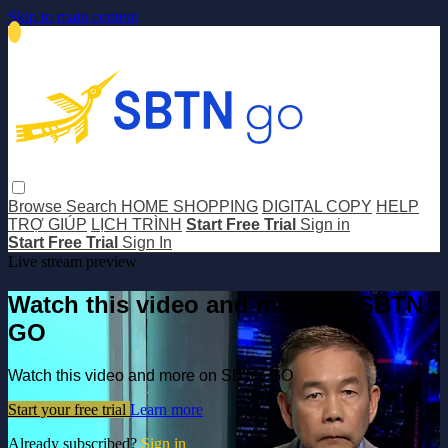
Skip to main content
Browse
Search
HOME SHOPPING
DIGITAL COPY
HELP
TRỢ GIÚP
LỊCH TRÌNH
Start Free Trial
Sign in
Start Free Trial
Sign In
Live stream preview
Watch this video and more on SBTN
GO
Watch this video and more on SBTN GO
Start your free trial
Learn more
Already subscribed?
Sign in