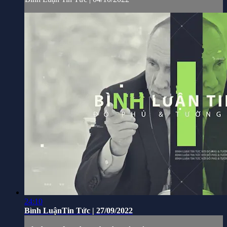
24:10
Bình LuậnTin Tức | 27/09/2022