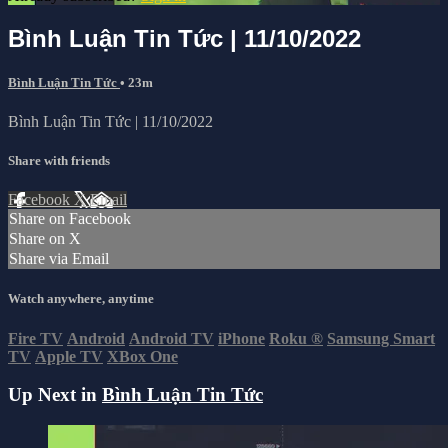
Bình Luận Tin Tức | 11/10/2022
Bình Luận Tin Tức
• 23m
Bình Luận Tin Tức | 11/10/2022
Share with friends
Facebook
X
Email
Share on Facebook
Share on X
Share via Email
Watch anywhere, anytime
Fire TV
Android
Android TV
iPhone
Roku
®
Samsung Smart
TV
Apple TV
XBox One
Up Next in
Bình Luận Tin Tức