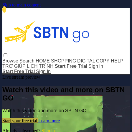
Skip to main content
Browse
Search
HOME SHOPPING
DIGITAL COPY
HELP
TRỢ GIÚP
LỊCH TRÌNH
Start Free Trial
Sign in
Start Free Trial
Sign In
Live stream preview
Watch this video and more on SBTN
GO
Watch this video and more on SBTN GO
Start your free trial
Learn more
Already subscribed?
Sign in