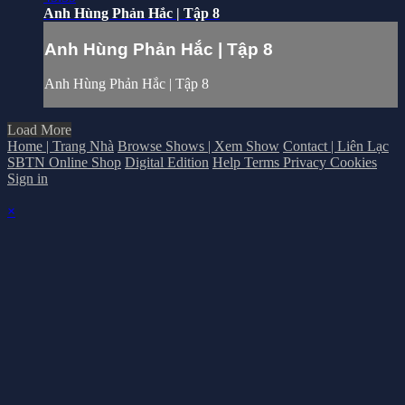
Anh Hùng Phản Hắc | Tập 8
Anh Hùng Phản Hắc | Tập 8
Anh Hùng Phản Hắc | Tập 8
Load More
Home | Trang Nhà
Browse Shows | Xem Show
Contact | Liên Lạc
SBTN Online Shop
Digital Edition
Help
Terms
Privacy
Cookies
Sign in
×