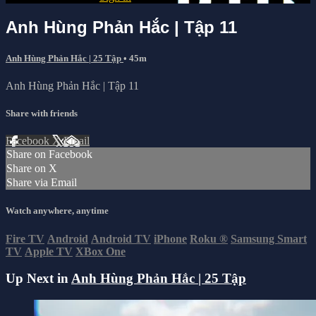
Anh Hùng Phản Hắc | Tập 11
Anh Hùng Phản Hắc | 25 Tập
• 45m
Anh Hùng Phản Hắc | Tập 11
Share with friends
Facebook
X
Email
Share on Facebook
Share on X
Share via Email
Watch anywhere, anytime
Fire TV
Android
Android TV
iPhone
Roku
®
Samsung Smart
TV
Apple TV
XBox One
Up Next in
Anh Hùng Phản Hắc | 25 Tập