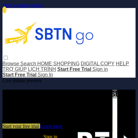
Skip to main content
Browse
Search
HOME SHOPPING
DIGITAL COPY
HELP
TRỢ GIÚP
LỊCH TRÌNH
Start Free Trial
Sign in
Start Free Trial
Sign In
Live stream preview
Watch this video and more on SBTN
GO
Watch this video and more on SBTN GO
Start your free trial
Learn more
Already subscribed?
Sign in