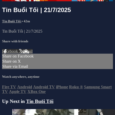
Tin Buổi Tối | 21/7/2025
Tin Buổi Tối
• 42m
Tin Buổi Tối | 21/7/2025
Share with friends
Facebook
X
Email
Share on Facebook
Share on X
Share via Email
Watch anywhere, anytime
Fire TV
Android
Android TV
iPhone
Roku
®
Samsung Smart
TV
Apple TV
XBox One
Up Next in
Tin Buổi Tối