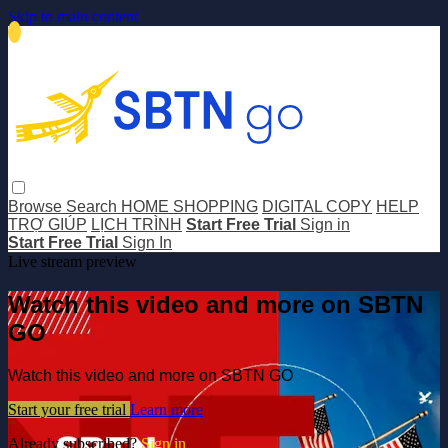
Skip to main content
Browse
Search
HOME SHOPPING
DIGITAL COPY
HELP
TRỢ GIÚP
LỊCH TRÌNH
Start Free Trial
Sign in
Start Free Trial
Sign In
Live stream preview
Watch this video and more on SBTN
GO
Watch this video and more on SBTN GO
Start your free trial
Learn more
Already subscribed?
Sign in