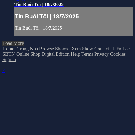
Tin Buổi Tối | 18/7/2025
Tin Buổi Tối | 18/7/2025
Tin Buổi Tối | 18/7/2025
Load More
Home | Trang Nhà
Browse Shows | Xem Show
Contact | Liên Lạc
SBTN Online Shop
Digital Edition
Help
Terms
Privacy
Cookies
Sign in
×