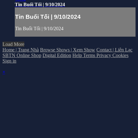
Tin Buổi Tối | 9/10/2024
Tin Buổi Tối | 9/10/2024
Tin Buổi Tối | 9/10/2024
Load More
Home | Trang Nhà
Browse Shows | Xem Show
Contact | Liên Lạc
SBTN Online Shop
Digital Edition
Help
Terms
Privacy
Cookies
Sign in
×