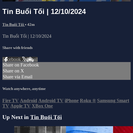
Tin Buổi Tối | 12/10/2024
Tin Buổi Tối
• 42m
Tin Buổi Tối | 12/10/2024
Share with friends
Facebook
X
Email
Share on Facebook
Share on X
Share via Email
Watch anywhere, anytime
Fire TV
Android
Android TV
iPhone
Roku
®
Samsung Smart
TV
Apple TV
XBox One
Up Next in
Tin Buổi Tối