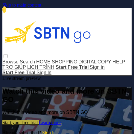
Skip to main content
Browse
Search
HOME SHOPPING
DIGITAL COPY
HELP
TRỢ GIÚP
LỊCH TRÌNH
Start Free Trial
Sign in
Start Free Trial
Sign In
Live stream preview
Watch this video and more on SBTN
GO
Watch this video and more on SBTN GO
Start your free trial
Learn more
Already subscribed?
Sign in