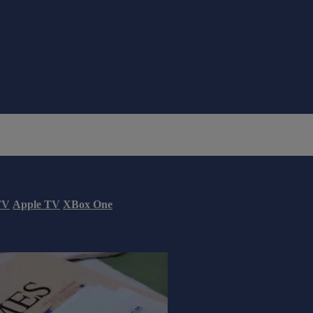
TV
Apple TV
XBox One