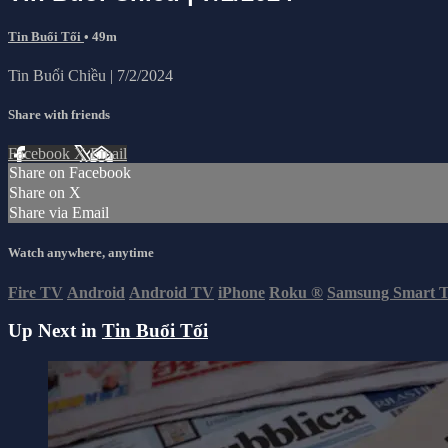
Tin Buổi Tối
• 49m
Tin Buổi Chiều | 7/2/2024
Share with friends
Facebook
X
Email
Share on Facebook
Share on X
Share via Email
Watch anywhere, anytime
Fire TV
Android
Android TV
iPhone
Roku
®
Samsung Smart 
Up Next in
Tin Buổi Tối