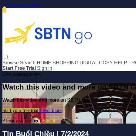
Skip to main content
Browse
Search
HOME SHOPPING
DIGITAL COPY
HELP
TR
Start Free Trial
Sign In
Live stream preview
Watch this video and more on SBTN 
Watch this video and more on SBTN GO
Start your free trial
Learn more
Already subscribed?
Sign in
Tin Buổi Chiều | 7/2/2024