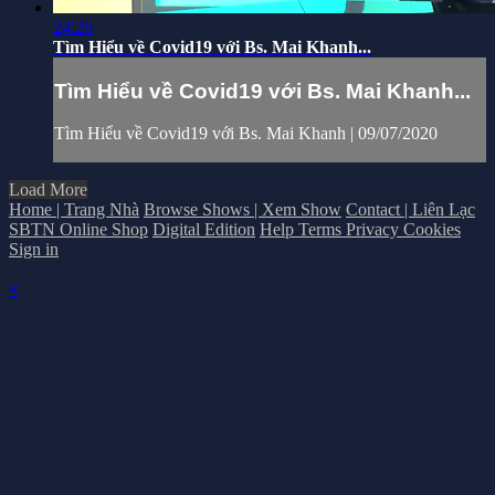
24:26
Tìm Hiểu về Covid19 với Bs. Mai Khanh...
Tìm Hiểu về Covid19 với Bs. Mai Khanh...
Tìm Hiểu về Covid19 với Bs. Mai Khanh | 09/07/2020
Load More
Home | Trang Nhà
Browse Shows | Xem Show
Contact | Liên Lạc
SBTN Online Shop
Digital Edition
Help
Terms
Privacy
Cookies
Sign in
×