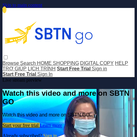
Skip to main content
Browse
Search
HOME SHOPPING
DIGITAL COPY
HELP
TRỢ GIÚP
LỊCH TRÌNH
Start Free Trial
Sign in
Start Free Trial
Sign In
Live stream preview
Watch this video and more on SBTN
GO
Watch this video and more on SBTN GO
Start your free trial
Learn more
Already subscribed?
Sign in