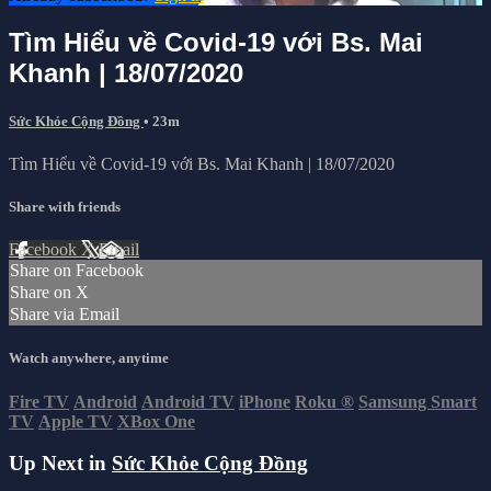
Tìm Hiểu về Covid-19 với Bs. Mai
Khanh | 18/07/2020
Sức Khỏe Cộng Đồng
• 23m
Tìm Hiểu về Covid-19 với Bs. Mai Khanh | 18/07/2020
Share with friends
Facebook
X
Email
Share on Facebook
Share on X
Share via Email
Watch anywhere, anytime
Fire TV
Android
Android TV
iPhone
Roku
®
Samsung Smart
TV
Apple TV
XBox One
Up Next in
Sức Khỏe Cộng Đồng