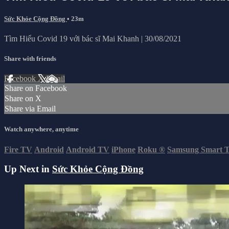
Sức Khỏe Cộng Đồng
• 23m
Tìm Hiểu Covid 19 với bác sĩ Mai Khanh | 30/08/2021
Share with friends
Facebook
X
Email
Share on Facebook
Share on X
Share via Email
Watch anywhere, anytime
Fire TV
Android
Android TV
iPhone
Roku
®
Samsung Smart 
Up Next in
Sức Khỏe Cộng Đồng