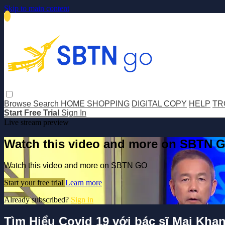
Skip to main content
Browse
Search
HOME SHOPPING
DIGITAL COPY
HELP
TR
Start Free Trial
Sign In
Live stream preview
Watch this video and more on SBTN 
Watch this video and more on SBTN GO
Start your free trial
Learn more
Already subscribed?
Sign in
Tìm Hiểu Covid 19 với bác sĩ Mai Khan