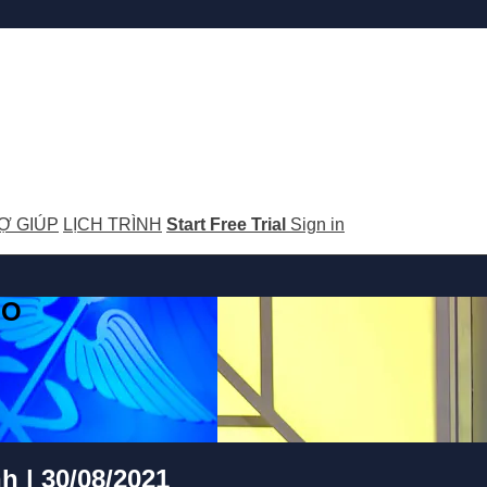
Ợ GIÚP
LỊCH TRÌNH
Start Free Trial
Sign in
GO
h | 30/08/2021